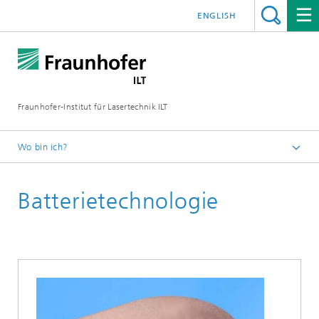
ENGLISH
Fraunhofer-Institut für Lasertechnik ILT
Wo bin ich?
Fraunhofer-Institut für Lasertechnik ILT
Batterietechnologie
Märkte
Energiewirtschaft