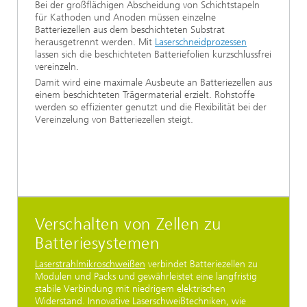
Bei der großflächigen Abscheidung von Schichtstapeln
für Kathoden und Anoden müssen einzelne
Batteriezellen aus dem beschichteten Substrat
herausgetrennt werden. Mit
Laserschneidprozessen
lassen sich die beschichteten Batteriefolien kurzschlussfrei
vereinzeln.
Damit wird eine maximale Ausbeute an Batteriezellen aus
einem beschichteten Trägermaterial erzielt. Rohstoffe
werden so effizienter genutzt und die Flexibilität bei der
Vereinzelung von Batteriezellen steigt.
Verschalten von Zellen zu
Batteriesystemen
Laserstrahlmikroschweißen
verbindet Batteriezellen zu
Modulen und Packs und gewährleistet eine langfristig
stabile Verbindung mit niedrigem elektrischen
Widerstand. Innovative Laserschweißtechniken, wie