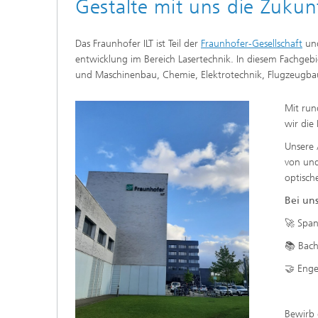
Gestalte mit uns die Zukun
Das Fraunhofer ILT ist Teil der
Fraunhofer-Gesellschaft
und
entwicklung im Bereich Lasertechnik. In diesem Fachge
und Maschinenbau, Chemie, Elektrotechnik, Flugzeugbau
Mit ru
wir die
Unsere 
von und
optisch
Bei uns
🚀 Spa
📚 Bach
🤝 Enge
Bewirb 