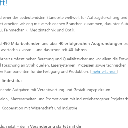
ft!
 einer der bedeutendsten Standorte weltweit für Auftragsforschung und
biet arbeiten wir eng mit verschiedenen Branchen zusammen, darunter Aut
, Feinmechanik, Medizintechnik und Optik.
nd
490 Mitarbeitenden
und über
40 erfolgreichen Ausgründungen
tr
 Lasertechnik voran – und das schon seit
40 Jahren
.
Arbeit umfasst neben Beratung und Qualitätssicherung vor allem die Entw
 Forschung an Strahlquellen, Lasersystemen, Prozessen sowie technischen
en Komponenten für die Fertigung und Produktion. [
mehr erfahren
]
 findest du:
nnende Aufgaben mit Verantwortung und Gestaltungsspielraum
elor-, Masterarbeiten und Promotionen mit industriebezogener Projektarb
 Kooperation mit Wissenschaft und Industrie
dich jetzt − denn
Veränderung startet mit dir
.