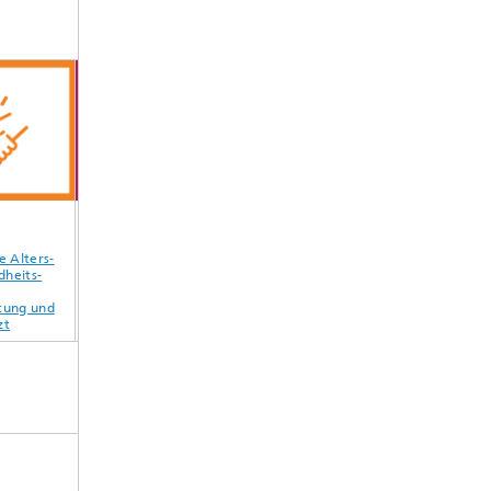
rs-
Tolle Lage am
Offene
30 Tage Urlaub u
-
Campus Melaten
Arbeitskultur mit
Betriebsschließun
mit Cafeterien,
transparentem
zwischen
und
Restaurants und
Gehalt (TVöD) und
Weihnachten und
grüner Natur
Betriebsrat
Neujahr