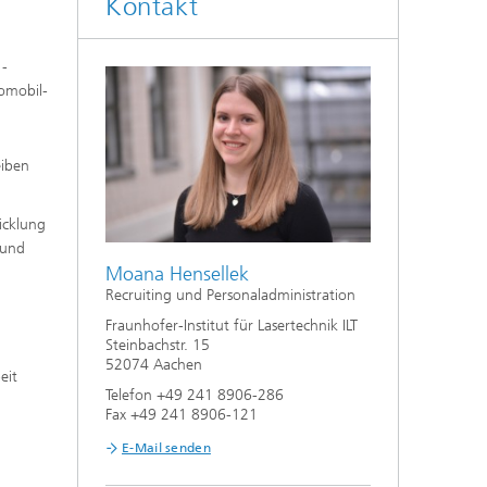
Kontakt
 -
omobil-
eiben
icklung
 und
Moana Hensellek
Recruiting und Personaladministration
Fraunhofer-Institut für Lasertechnik ILT
Steinbachstr. 15
52074 Aachen
eit
Telefon +49 241 8906-286
Fax +49 241 8906-121
E-Mail senden