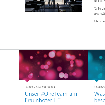
📖 Die 
🤝 In e
und wäh
Mehr In
UNTERNEHMENSKULTUR
STANDO
Unser #OneTeam am
Was 
Fraunhofer ILT
bes