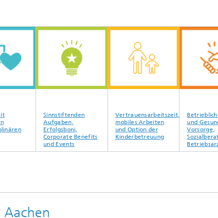
Sinnstiftenden
Vertrauensarbeitszeit,
Betriebliche Alte
Aufgaben,
mobiles Arbeiten
und Gesundheits
en
Erfolgsboni,
und Option der
Vorsorge,
Corporate Benefits
Kinderbetreuung
Sozialberatung 
und Events
Betriebsarzt
H Aachen