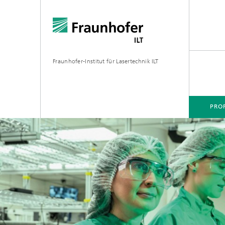
Fraunhofer-Institut für Lasertechnik ILT
PROF
PROFIL
TECHNOLOGIEFELDER
MÄRKTE
PROJEKTE
MEDIATHEK