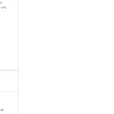
en
 uns
ier