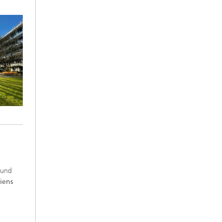
 und
iens