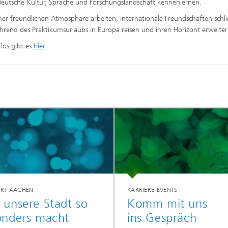
deutsche Kultur, Sprache und Forschungslandschaft kennenlernen.
iner freundlichen Atmosphäre arbeiten, internationale Freundschaften schl
rend des Praktikumsurlaubs in Europa reisen und ihren Horizont erweiter
fos gibt es
hier
.
RT AACHEN
KARRIERE-EVENTS
unsere Stadt so
Komm mit uns
onders macht
ins Gespräch