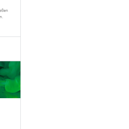
ießen
n.