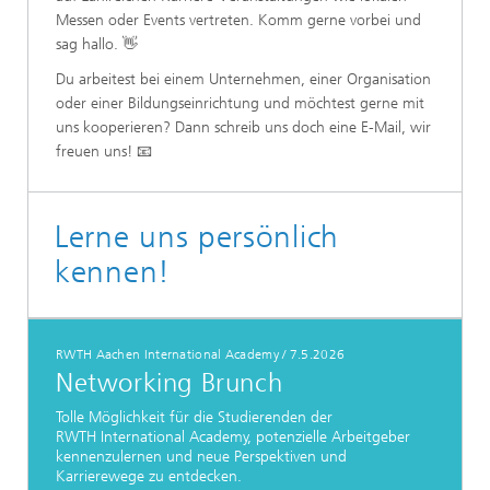
Messen oder Events vertreten. Komm gerne vorbei und
sag hallo. 👋
Du arbeitest bei einem Unternehmen, einer Organisation
oder einer Bildungseinrichtung und möchtest gerne mit
uns kooperieren? Dann schreib uns doch eine E-Mail, wir
freuen uns! 📧
Lerne uns persönlich
kennen!
RWTH Aachen International Academy
/
7.5.2026
Networking Brunch
Tolle Möglichkeit für die Studierenden der
RWTH International Academy, potenzielle Arbeitgeber
kennenzulernen und neue Perspektiven und
Karrierewege zu entdecken.