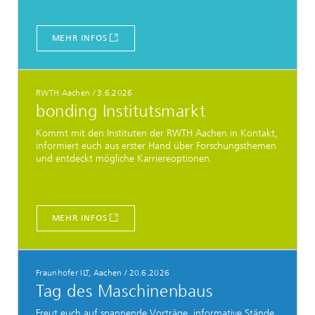
MEHR INFOS
RWTH Aachen
/
3.6.2026
bonding Institutsmarkt
Kommt mit den Instituten der RWTH Aachen in Kontakt,
informiert euch aus erster Hand über Forschungsthemen
und entdeckt mögliche Karriereoptionen.
MEHR INFOS
Fraunhofer ILT, Aachen
/
20.6.2026
Tag des Maschinenbaus
Freut euch auf spannende Vorträge, informative Stände,