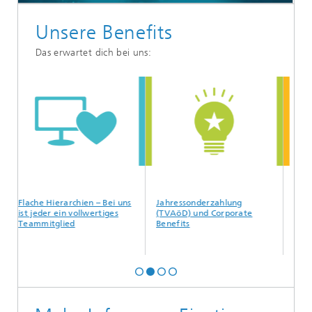
Unsere Benefits
Das erwartet dich bei uns:
Flache Hierarchien – Bei uns
Jahressonderzahlung
Vertraue
ist jeder ein vollwertiges
(TVAöD) und Corporate
Teammitglied
Benefits