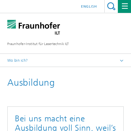
ENGLISH
Fraunhofer-Institut für Lasertechnik ILT
Wo bin ich?
Fraunhofer-Institut für Lasertechnik ILT
Ausbildung
Jobs/Karriere
Bei uns macht eine
Ausbildung voll Sinn, weil’s