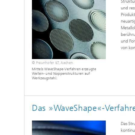
Struktu
und res
Produkt
neuarti
Metallo
berühru
und For
von kom
© Fraunhofer ILT, Aachen.
Mittels WaveShape-Verfahren erzeugte
Wellen- und Noppenstrukturen auf
Werkzeugstahl.
Das »WaveShape«-Verfahr
Das Str
kontinu