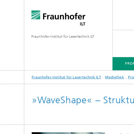
Fraunhofer-Institut für Lasertechnik ILT
PROF
Fraunhofer-Institut für Lasertechnik ILT
Mediathek
Pr
PROFIL
TECHNOLOGIEFELDER
MÄRKTE
PROJEKTE
MEDIATHEK
»WaveShape« – Struktu