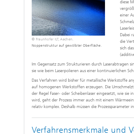
diese M
vergröß
einer A
Schmelz
Laserle
Dabei r
© Fraunhofer ILT, Aachen.
die Ver
Noppenstruktur auf gewölbter Oberfläche.
sich da
(additi
Im Gegensatz zum Strukturieren durch Laserabtragen sin
sie wie beim Laserpolieren aus einer kontinuierlichen Sc
Das Verfahren wird bisher für metallische Werkstoffe an
auf homogenen Werkstoffen erzeugen. Die Umschmelztief
der Regel Faser- oder Scheibenlaser eingesetzt, wie sie i
wird, geht der Prozess immer auch mit einem Wärmeeint
relativ komplex. Deshalb müssen die Prozessparameter in
Verfahrensmerkmale und Vo