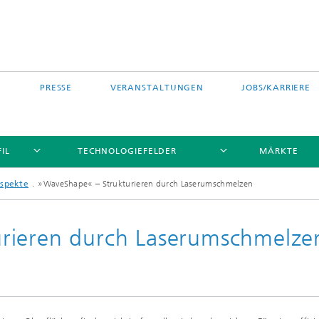
PRESSE
VERANSTALTUNGEN
JOBS/KARRIERE
IL
TECHNOLOGIEFELDER
MÄRKTE
ospekte
»WaveShape« – Strukturieren durch Laserumschmelzen
rieren durch Laserumschmelze