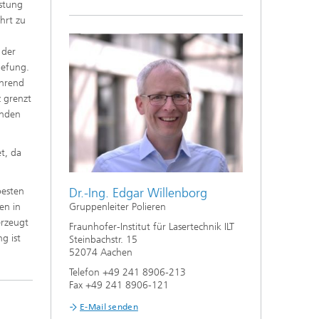
istung
hrt zu
 der
iefung.
ährend
z grenzt
enden
t, da
besten
Dr.-Ing. Edgar Willenborg
en in
Gruppenleiter Polieren
erzeugt
Fraunhofer-Institut für Lasertechnik ILT
g ist
Steinbachstr. 15
52074 Aachen
Telefon +49 241 8906-213
Fax +49 241 8906-121
E-Mail senden