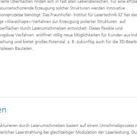
rierte Oberflächen finden sich in fast allen Lebensbereichen. Für eine effizi
sourcenschonende Erzeugung solcher Strukturen werden innovative
ionsprozesse benötigt. Das Fraunhofer- Institut für Lasertechnik ILT hat da
ge »WaveShape«-Verfahren zur Erzeugung polierter Strukturen auf
berflächen durch Laserumschmelzen entwickelt. Dieses flexible und
ngslose Verfahren eröffnet völlig neue Möglichkeiten für Kunden aus Ind
schung und bietet großes Potenzial z. B. zukünftig auch für die 3D-Bear
plexen Bauteilen.
en
ukturieren durch Laserumschmelzen basiert auf einem Umschmelzprozess 
ierlicher Laserstrahlung bei gleichzeitiger Modulation der Laserleistung. D