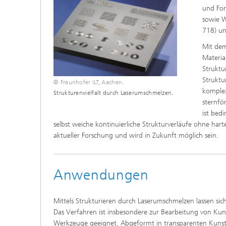
und For
sowie W
718) un
Mit dem
Materia
Struktu
Struktu
© Fraunhofer ILT, Aachen.
komplex
Strukturenvielfalt durch Laserumschmelzen.
sternfö
ist bed
selbst weiche kontinuierliche Strukturverläufe ohne ha
aktueller Forschung und wird in Zukunft möglich sein.
Anwendungen
Mittels Strukturieren durch Laserumschmelzen lassen sic
Das Verfahren ist insbesondere zur Bearbeitung von Ku
Werkzeuge geeignet. Abgeformt in transparenten Kunstst