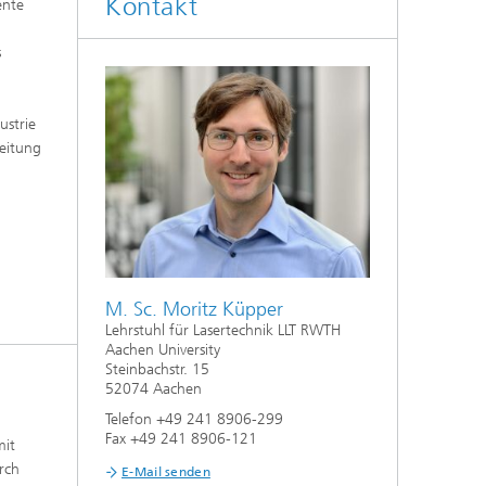
Kontakt
ente
s
ustrie
beitung
M. Sc. Moritz Küpper
Lehrstuhl für Lasertechnik LLT RWTH
Aachen University
Steinbachstr. 15
52074 Aachen
Telefon +49 241 8906-299
Fax +49 241 8906-121
mit
urch
E-Mail senden