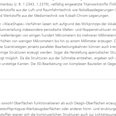
menbau (z. B. 1.2343, 1.2379), vielfältig eingesetzte Titanwerkstoffe (TiA
erkstoffe aus der Luft und Raumfahrttechnik wie Nickelbasislegierungen (
d Werkstoffe aus der Medizintechnik wie Kobalt-Chrom-Legierungen.
 »WaveShape«-Verfahren lassen sich aufgrund des Wirkprinzips der lokal
lumverteilung insbesondere periodische Wellen- und Noppenstrukturen mi
rwellenlängen von einigen hundert Mikrometern bis mehreren Millimeter
rhöhen von wenigen Mikrometern bis hin zu einem Millimeter erzeugen. 
e Scanstrategien jenseits paralleler Bearbeitungsbahnen können auch krei
rmige Strukturen erzeugt werden. Sogar die Herstellung aperiodischer Str
ingt möglich. Da die Strukturen aus der Schmelze entstehen, ergeben sich 
rte unstetige Kanten. Die 3D-Bearbeitung von komplexen Bauteilen ist Geg
h sowohl Oberflächen funktionalisieren als auch Design-Oberflächen erzeu
nststoffspritzguss-Werkzeugoberflächen oder anderer form- und struktur
offen eignen sich die kontinuierlichen Strukturen auch zur Lichtstreuung