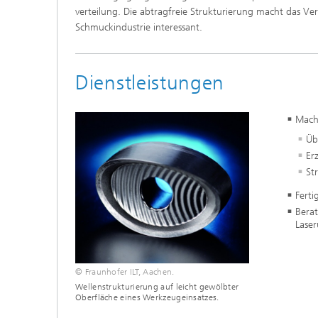
verteilung. Die abtragfreie Strukturierung macht das Ve
Schmuckindustrie interessant.
Dienstleistungen
Mach
Üb
Er
St
Fert
Bera
Lase
© Fraunhofer ILT, Aachen.
Wellenstrukturierung auf leicht gewölbter
Oberfläche eines Werkzeugeinsatzes.