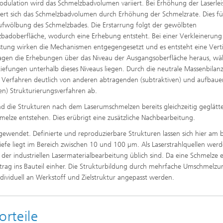
odulation wird das Schmelzbadvolumen variiert. Bei Erhöhung der Laserle
ert sich das Schmelzbadvolumen durch Erhöhung der Schmelzrate. Dies fü
ufwölbung des Schmelzbades. Die Erstarrung folgt der gewölbten
badoberfläche, wodurch eine Erhebung entsteht. Bei einer Verkleinerung
istung wirken die Mechanismen entgegengesetzt und es entsteht eine Vert
agen die Erhebungen über das Niveau der Ausgangsoberfläche heraus, w
tiefungen unterhalb dieses Niveaus liegen. Durch die neutrale Massenbilan
s Verfahren deutlich von anderen abtragenden (subtraktiven) und aufbau
ven) Strukturierungsverfahren ab.
d die Strukturen nach dem Laserumschmelzen bereits gleichzeitig geglätte
hmelze entstehen. Dies erübrigt eine zusätzliche Nachbearbeitung.
gewendet. Definierte und reproduzierbare Strukturen lassen sich hier am 
e liegt im Bereich zwischen 10 und 100 µm. Als Laserstrahlquellen werd
n der industriellen Lasermaterialbearbeitung üblich sind. Da eine Schmelze 
rag ins Bauteil einher. Die Strukturbildung durch mehrfache Umschmelzun
dividuell an Werkstoff und Zielstruktur angepasst werden.
rteile