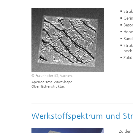
Struk
Geri
Beson
Hohe
Rand
Struk
hochp
Zukü
© Fraunhofer ILT, Aachen.
Aperiodische WaveShape-
Oberflächenstruktur.
Werkstoffspektrum und St
Zu den 