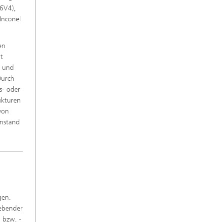
l6V4),
Inconel
en
t
n und
Durch
s- oder
ukturen
von
enstand
gen.
gebender
 bzw. -