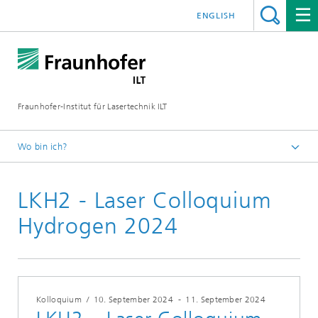
ENGLISH
Fraunhofer-Institut für Lasertechnik ILT
Wo bin ich?
Fraunhofer-Institut für Lasertechnik ILT
LKH2 - Laser Colloquium
Veranstaltungen
Konferenzen und Seminare
Hydrogen 2024
Kolloquium
/
10. September 2024
-
11. September 2024