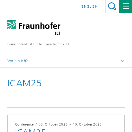
ENGLISH
Fraunhofer-Institut für Lasertechnik ILT
Wo bin ich?
Fraunhofer-Institut für Lasertechnik ILT
ICAM25
Veranstaltungen
Konferenzen und Seminare
Conference
/
05. Oktober 2025
-
10. Oktober 2025