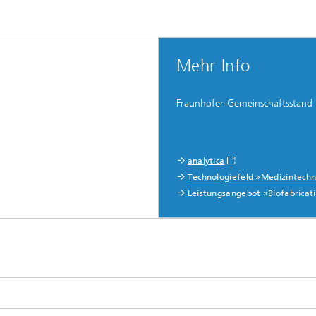
Mehr Info
Fraunhofer-Gemeinschaftsstand
analytica
Technologiefeld »Medizintechn
Leistungsangebot »Biofabricat