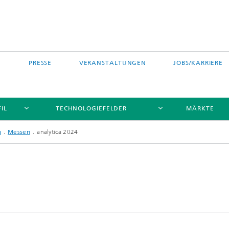
PRESSE
VERANSTALTUNGEN
JOBS/KARRIERE
IL
TECHNOLOGIEFELDER
MÄRKTE
n
Messen
analytica 2024