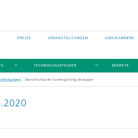
PRESSE
VERANSTALTUNGEN
JOBS/KARRIERE
IL
TECHNOLOGIEFELDER
MÄRKTE
itteilungen
Nanostrukturen kostengünstig erzeugen
9.2020