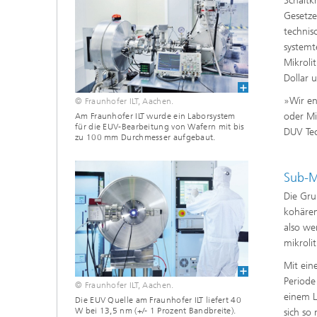
Schaltk
Gesetze
technis
systemt
Mikroli
Dollar 
»Wir en
© Fraunhofer ILT, Aachen.
oder Mi
Am Fraunhofer ILT wurde ein Laborsystem
für die EUV-Bearbeitung von Wafern mit bis
DUV Tec
zu 100 mm Durchmesser aufgebaut.
Sub-M
Die Gru
kohären
also we
mikroli
Mit ein
Periode
© Fraunhofer ILT, Aachen.
einem L
Die EUV Quelle am Fraunhofer ILT liefert 40
W bei 13,5 nm (+/- 1 Prozent Bandbreite).
sich so