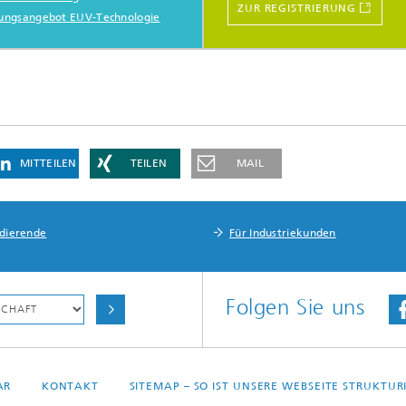
ZUR REGISTRIERUNG
tungsangebot EUV-Technologie
MITTEILEN
TEILEN
MAIL
udierende
Für Industriekunden
Folgen Sie uns
AR
KONTAKT
SITEMAP – SO IST UNSERE WEBSEITE STRUKTUR