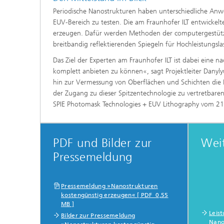
Periodische Nanostrukturen haben unterschiedliche Anw
EUV-Bereich zu testen. Die am Fraunhofer ILT entwicke
erzeugen. Dafür werden Methoden der computergestützt
breitbandig reflektierenden Spiegeln für Hochleistungs
Das Ziel der Experten am Fraunhofer ILT ist dabei eine na
komplett anbieten zu können«, sagt Projektleiter Danyl
hin zur Vermessung von Oberflächen und Schichten die P
der Zugang zu dieser Spitzentechnologie zu vertretbaren
SPIE Photomask Technologies + EUV Lithography vom 21.
PDF und Bilder zur
Wei
Pressemeldung
Pressemeldung »Nanostrukturen
kostengünstig erzeugen« [ PDF 0,55
MB ]
Leis
Bilder zur Pressemeldung
Nano