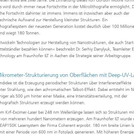
reisen etwa alle zwei Jahre. Die Einhaltung dieses von Gordon Moore form
s wird durch immer neue Fortschritte in der Mikrolithografie ermöglicht. 
che Fortschritt dahinter ist immens. Immens ist inzwischen aber auch der
echnische Aufwand zur Herstellung kleinster Strukturen. Ein
thografiesystem der neuesten Generation kostet deutlich über 100 Million
und wiegt 180 Tonnen.
twickeln Technologien zur Herstellung von Nanostrukturen, die auch Start
ttelständler bezahlen können« beschreibt Dr. Serhiy Danylyuk, Teamleiter
hnology am Fraunhofer ILT in Aachen die Strategie seiner Arbeitsgruppe.
ikrometer-Strukturierung von Oberflächen mit Deep-UV-L
ndidee ist die Erzeugung periodischer Strukturen über Interferenzeffekte
ter Strahlung, wie den achromatischen Talbot-Effekt. Dabei entsteht im N
niger als 500 µm hinter einer Maske, eine Intensitätsverteilung, mit der
thografisch Strukturen erzeugt werden können.
em KrF-Excimer-Laser bei 248 nm Wellenlänge lassen sich so Strukturen mi
 von mehreren hundert Nanometern erzeugen. Am Fraunhofer ILT wurde 
EAP150K Lasersystem der Firma Coherent erprobt. 180 nm breite Linien l
 mit einer Periode von 600 nm in Fotolack generieren. Mit höheren Energi