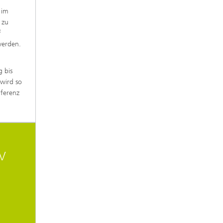
 im
 zu
f
werden.
 bis
 wird so
nferenz
UV