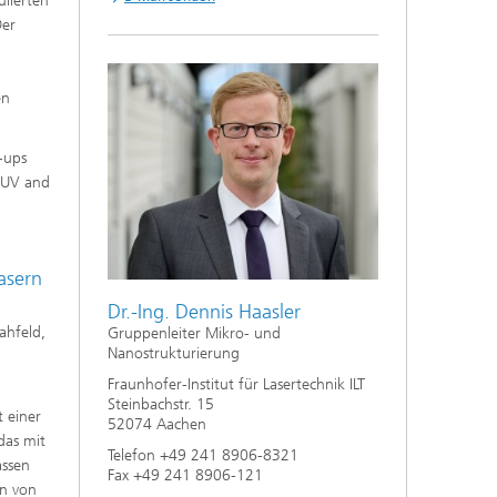
ulierten
Der
en
-ups
 EUV and
asern
Dr.-Ing. Dennis Haasler
ahfeld,
Gruppenleiter Mikro- und
Nanostrukturierung
Fraunhofer-Institut für Lasertechnik ILT
Steinbachstr. 15
t einer
52074 Aachen
das mit
Telefon +49 241 8906-8321
assen
Fax +49 241 8906-121
en von