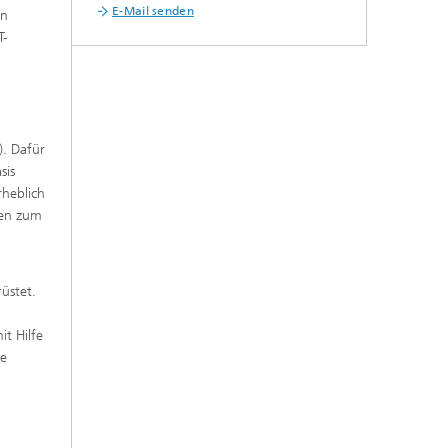
E-Mail senden
en
T-
). Dafür
sis
rheblich
gen zum
üstet.
t Hilfe
ne