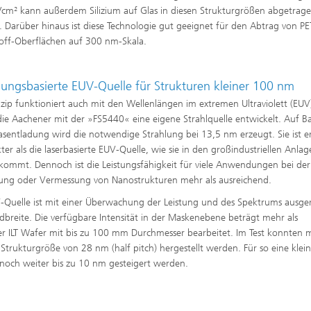
cm² kann außerdem Silizium auf Glas in diesen Strukturgrößen abgetrag
 Darüber hinaus ist diese Technologie gut geeignet für den Abtrag von PE
off-Oberflächen auf 300 nm-Skala.
dungsbasierte EUV-Quelle für Strukturen kleiner 100 nm
nzip funktioniert auch mit den Wellenlängen im extremen Ultraviolett (EUV
ie Aachener mit der »FS5440« eine eigene Strahlquelle entwickelt. Auf Ba
asentladung wird die notwendige Strahlung bei 13,5 nm erzeugt. Sie ist e
er als die laserbasierte EUV-Quelle, wie sie in den großindustriellen Anla
 kommt. Dennoch ist die Leistungsfähigkeit für viele Anwendungen bei der
lung oder Vermessung von Nanostrukturen mehr als ausreichend.
-Quelle ist mit einer Überwachung der Leistung und des Spektrums ausger
dbreite. Die verfügbare Intensität in der Maskenebene beträgt mehr als
 ILT Wafer mit bis zu 100 mm Durchmesser bearbeitet. Im Test konnten mi
Strukturgröße von 28 nm (half pitch) hergestellt werden. Für so eine klei
g noch weiter bis zu 10 nm gesteigert werden.