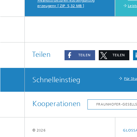
»Nanostrukturen kostengünstig
erzeugen« [ ZIP 5,32 MB ]
Leis
Teilen
TEILEN
TEILEN
Schnelleinstieg
Für St
Kooperationen
© 2026
GLOSS