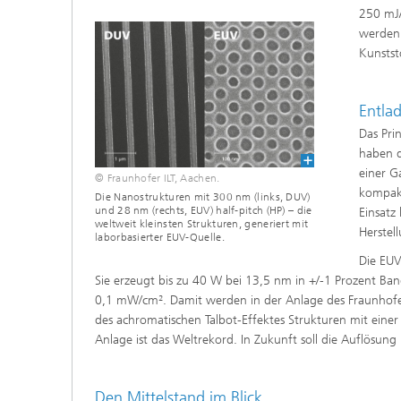
250 mJ/
werden.
Kunstst
Entla
Das Pri
haben d
einer G
© Fraunhofer ILT, Aachen.
kompakt
Die Nanostrukturen mit 300 nm (links, DUV)
und 28 nm (rechts, EUV) half-pitch (HP) – die
Einsatz
weltweit kleinsten Strukturen, generiert mit
Herstel
laborbasierter EUV-Quelle.
Die EUV
Sie erzeugt bis zu 40 W bei 13,5 nm in +/-1 Prozent Ban
0,1 mW/cm². Damit werden in der Anlage des Fraunhofer
des achromatischen Talbot-Effektes Strukturen mit einer 
Anlage ist das Weltrekord. In Zukunft soll die Auflösun
Den Mittelstand im Blick