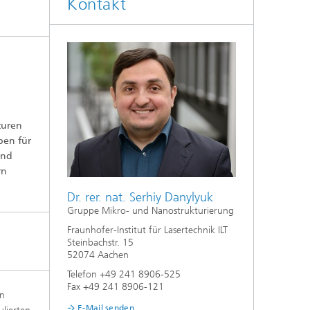
Kontakt
turen
ben für
und
rn
Dr. rer. nat. Serhiy Danylyuk
Gruppe Mikro- und Nanostrukturierung
Fraunhofer-Institut für Lasertechnik ILT
Steinbachstr. 15
52074 Aachen
Telefon +49 241 8906-525
Fax +49 241 8906-121
en
E-Mail senden