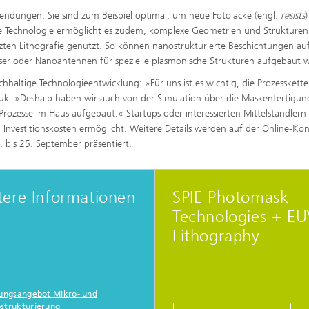
endungen. Sie sind zum Beispiel optimal, um neue Fotolacke (engl.
resists
)
lte Technologie ermöglicht es zudem, komplexe Geometrien und Strukturen
en Lithografie genutzt. So können nanostrukturierte Beschichtungen au
laser oder Nanoantennen für spezielle plasmonische Strukturen aufgebaut 
chhaltige Technologieentwicklung: »Für uns ist es wichtig, die Prozesskette
yuk. »Deshalb haben wir auch von der Simulation über die Maskenfertigung
rozesse im Haus aufgebaut.« Startups oder interessierten Mittelständlern
 Investitionskosten ermöglicht. Weitere Details werden auf der Online-Ko
 bis 25. September präsentiert.
tere Informationen
SPIE Photomask
Technologies + E
Lithography
tungsangebot Mikro- und
strukturierung