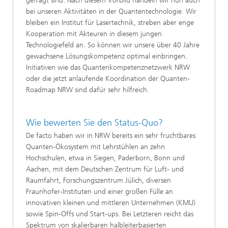
gefragt sind. Nach diesem Vorbild handeln wir nun auch
bei unseren Aktivitäten in der Quantentechnologie. Wir
bleiben ein Institut für Lasertechnik, streben aber enge
Kooperation mit Akteuren in diesem jungen
Technologiefeld an. So können wir unsere über 40 Jahre
gewachsene Lösungskompetenz optimal einbringen.
Initiativen wie das Quantenkompetenznetzwerk NRW
oder die jetzt anlaufende Koordination der Quanten-
Roadmap NRW sind dafür sehr hilfreich.
Wie bewerten Sie den Status-Quo?
De facto haben wir in NRW bereits ein sehr fruchtbares
Quanten-Ökosystem mit Lehrstühlen an zehn
Hochschulen, etwa in Siegen, Paderborn, Bonn und
Aachen, mit dem Deutschen Zentrum für Luft- und
Raumfahrt, Forschungszentrum Jülich, diversen
Fraunhofer-Instituten und einer großen Fülle an
innovativen kleinen und mittleren Unternehmen (KMU)
sowie Spin-Offs und Start-ups. Bei Letzteren reicht das
Spektrum von skalierbaren halbleiterbasierten