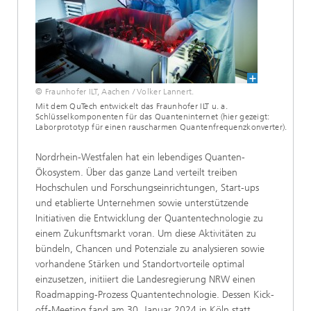
© Fraunhofer ILT, Aachen / Volker Lannert.
Mit dem QuTech entwickelt das Fraunhofer ILT u. a.
Schlüsselkomponenten für das Quanteninternet (hier gezeigt:
Laborprototyp für einen rauscharmen Quantenfrequenzkonverter).
Nordrhein-Westfalen hat ein lebendiges Quanten-
Ökosystem. Über das ganze Land verteilt treiben
Hochschulen und Forschungseinrichtungen, Start-ups
und etablierte Unternehmen sowie unterstützende
Initiativen die Entwicklung der Quantentechnologie zu
einem Zukunftsmarkt voran. Um diese Aktivitäten zu
bündeln, Chancen und Potenziale zu analysieren sowie
vorhandene Stärken und Standortvorteile optimal
einzusetzen, initiiert die Landesregierung NRW einen
Roadmapping-Prozess Quantentechnologie. Dessen Kick-
off-Meeting fand am 30. Januar 2024 in Köln statt.