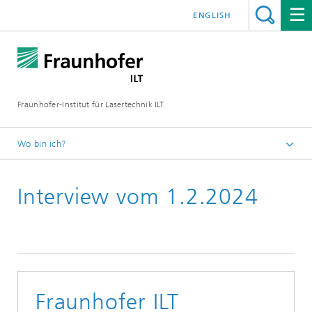
ENGLISH
Fraunhofer-Institut für Lasertechnik ILT
Wo bin ich?
Fraunhofer-Institut für Lasertechnik ILT
Interview vom 1.2.2024
Presse
Pressemitteilungen
2024
Fraunhofer ILT