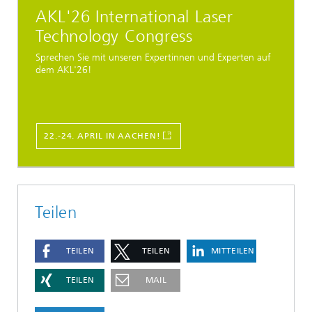
AKL'26 International Laser
Technology Congress
Sprechen Sie mit unseren Expertinnen und Experten auf
dem AKL'26!
22.-24. APRIL IN AACHEN!
Teilen
TEILEN
TEILEN
MITTEILEN
TEILEN
MAIL