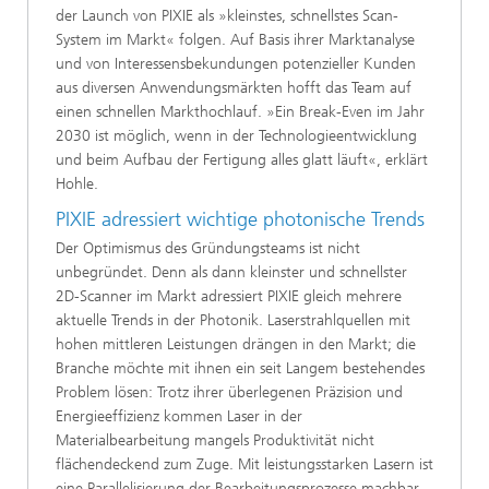
der Launch von PIXIE als »kleinstes, schnellstes Scan-
System im Markt« folgen. Auf Basis ihrer Marktanalyse
und von Interessensbekundungen potenzieller Kunden
aus diversen Anwendungsmärkten hofft das Team auf
einen schnellen Markthochlauf. »Ein Break-Even im Jahr
2030 ist möglich, wenn in der Technologieentwicklung
und beim Aufbau der Fertigung alles glatt läuft«, erklärt
Hohle.
PIXIE adressiert wichtige photonische Trends
Der Optimismus des Gründungsteams ist nicht
unbegründet. Denn als dann kleinster und schnellster
2D-Scanner im Markt adressiert PIXIE gleich mehrere
aktuelle Trends in der Photonik. Laserstrahlquellen mit
hohen mittleren Leistungen drängen in den Markt; die
Branche möchte mit ihnen ein seit Langem bestehendes
Problem lösen: Trotz ihrer überlegenen Präzision und
Energieeffizienz kommen Laser in der
Materialbearbeitung mangels Produktivität nicht
flächendeckend zum Zuge. Mit leistungsstarken Lasern ist
eine Parallelisierung der Bearbeitungsprozesse machbar,