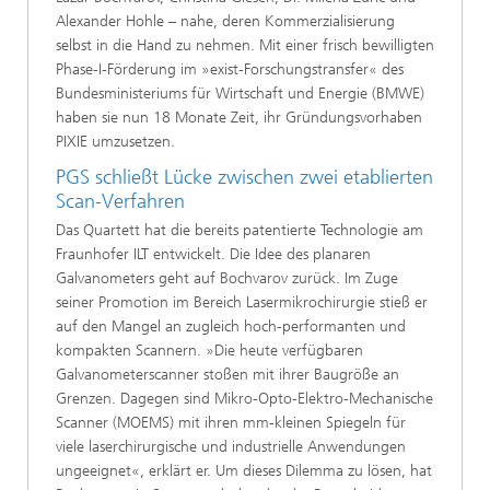
Alexander Hohle – nahe, deren Kommerzialisierung
selbst in die Hand zu nehmen. Mit einer frisch bewilligten
Phase-I-Förderung im »exist-Forschungstransfer« des
Bundesministeriums für Wirtschaft und Energie (BMWE)
haben sie nun 18 Monate Zeit, ihr Gründungsvorhaben
PIXIE umzusetzen.
PGS schließt Lücke zwischen zwei etablierten
Scan-Verfahren
Das Quartett hat die bereits patentierte Technologie am
Fraunhofer ILT entwickelt. Die Idee des planaren
Galvanometers geht auf Bochvarov zurück. Im Zuge
seiner Promotion im Bereich Lasermikrochirurgie stieß er
auf den Mangel an zugleich hoch-performanten und
kompakten Scannern. »Die heute verfügbaren
Galvanometerscanner stoßen mit ihrer Baugröße an
Grenzen. Dagegen sind Mikro-Opto-Elektro-Mechanische
Scanner (MOEMS) mit ihren mm-kleinen Spiegeln für
viele laserchirurgische und industrielle Anwendungen
ungeeignet«, erklärt er. Um dieses Dilemma zu lösen, hat