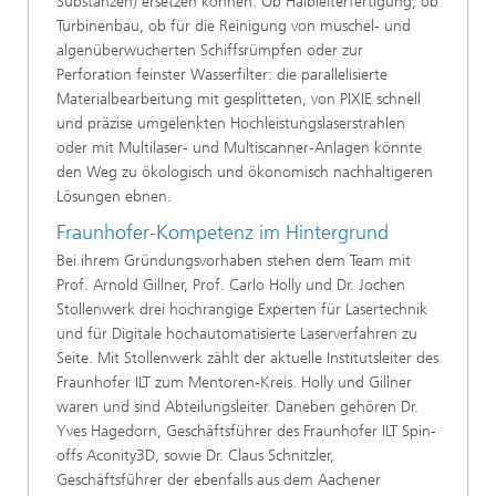
Substanzen) ersetzen können. Ob Halbleiterfertigung, ob
Turbinenbau, ob für die Reinigung von muschel- und
algenüberwucherten Schiffsrümpfen oder zur
Perforation feinster Wasserfilter: die parallelisierte
Materialbearbeitung mit gesplitteten, von PIXIE schnell
und präzise umgelenkten Hochleistungslaserstrahlen
oder mit Multilaser- und Multiscanner-Anlagen könnte
den Weg zu ökologisch und ökonomisch nachhaltigeren
Lösungen ebnen.
Fraunhofer-Kompetenz im Hintergrund
Bei ihrem Gründungsvorhaben stehen dem Team mit
Prof. Arnold Gillner, Prof. Carlo Holly und Dr. Jochen
Stollenwerk drei hochrangige Experten für Lasertechnik
und für Digitale hochautomatisierte Laserverfahren zu
Seite. Mit Stollenwerk zählt der aktuelle Institutsleiter des
Fraunhofer ILT zum Mentoren-Kreis. Holly und Gillner
waren und sind Abteilungsleiter. Daneben gehören Dr.
Yves Hagedorn, Geschäftsführer des Fraunhofer ILT Spin-
offs Aconity3D, sowie Dr. Claus Schnitzler,
Geschäftsführer der ebenfalls aus dem Aachener