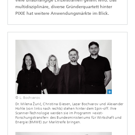
viele unabhängige Einzelstrahlen geteilt wird. Das
multidisziplinäre, diverse Gründerquartett hinter
PIXIE hat weitere Anwendungsmärkte im Blick.
© L. Bochvarov.
Dr. Milena Žurić, Christina Giesen, Lazar Bochvarov und Alexander
Hohle (von links nach rechts) stehen hinter dem Spin-off. Ihre
Scanner-Technologie werden sie im Programm »exist-
Forschungstransfer« des Bundesministeriums für Wirtschaft und
Energie (BMWE) zur Marktreife bringen.