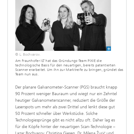
© L. Bochvarov.
Am Fraunhofer ILT hat das Gründungs-Team PIXIE die
technologische Basis für den neuartigen, bereits patentierten
Scanner erarbeitet. Um ihn zur Marktreife zu bringen, gründet das
Team nun aus.
Der planare Galvanometer-Scanner (PGS) braucht knapp
90 Prozent weniger Bauraum und wiegt nur ein Zehntel
heutiger Galvanometerscanner, reduziert die Größe der
Laserspots um mehr als zwei Drittel und lenkt diese gut
50 Prozent schneller über Werkstücke. Solche
Technologiesprünge gibt es nicht allzu oft. Daher lag es
für die Köpfe hinter der neuartigen Scan-Technologie –
Lazar Bochvarov, Christina Giesen, Dr. Milena Žurić und