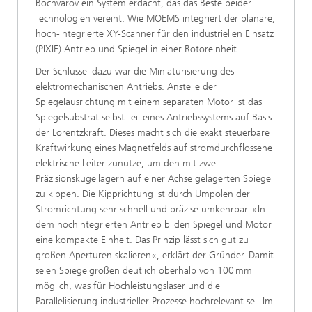
Bochvarov ein System erdacht, das das Beste beider
Technologien vereint: Wie MOEMS integriert der planare,
hoch-integrierte XY-Scanner für den industriellen Einsatz
(PIXIE) Antrieb und Spiegel in einer Rotoreinheit.
Der Schlüssel dazu war die Miniaturisierung des
elektromechanischen Antriebs. Anstelle der
Spiegelausrichtung mit einem separaten Motor ist das
Spiegelsubstrat selbst Teil eines Antriebssystems auf Basis
der Lorentzkraft. Dieses macht sich die exakt steuerbare
Kraftwirkung eines Magnetfelds auf stromdurchflossene
elektrische Leiter zunutze, um den mit zwei
Präzisionskugellagern auf einer Achse gelagerten Spiegel
zu kippen. Die Kipprichtung ist durch Umpolen der
Stromrichtung sehr schnell und präzise umkehrbar. »In
dem hochintegrierten Antrieb bilden Spiegel und Motor
eine kompakte Einheit. Das Prinzip lässt sich gut zu
großen Aperturen skalieren«, erklärt der Gründer. Damit
seien Spiegelgrößen deutlich oberhalb von 100 mm
möglich, was für Hochleistungslaser und die
Parallelisierung industrieller Prozesse hochrelevant sei. Im