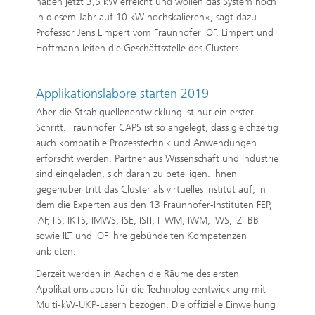
haben jetzt 3,5 kW erreicht und wollen das System noch
in diesem Jahr auf 10 kW hochskalieren«, sagt dazu
Professor Jens Limpert vom Fraunhofer IOF. Limpert und
Hoffmann leiten die Geschäftsstelle des Clusters.
Applikationslabore starten 2019
Aber die Strahlquellenentwicklung ist nur ein erster
Schritt. Fraunhofer CAPS ist so angelegt, dass gleichzeitig
auch kompatible Prozesstechnik und Anwendungen
erforscht werden. Partner aus Wissenschaft und Industrie
sind eingeladen, sich daran zu beteiligen. Ihnen
gegenüber tritt das Cluster als virtuelles Institut auf, in
dem die Experten aus den 13 Fraunhofer-Instituten FEP,
IAF, IIS, IKTS, IMWS, ISE, ISIT, ITWM, IWM, IWS, IZI-BB
sowie ILT und IOF ihre gebündelten Kompetenzen
anbieten.
Derzeit werden in Aachen die Räume des ersten
Applikationslabors für die Technologieentwicklung mit
Multi-kW-UKP-Lasern bezogen. Die offizielle Einweihung