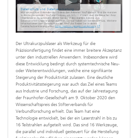
Datenschutz und Datenverarbeitung
Wir setzen zum Einbinden von Videos den Anbieter YouTube ein. Wie die meisten
Websites verwendet YouTube Cookies, um Informationen über die Besucher ihrer
Internetseite zu sammeln. Wenn Sie das Video starten, könnte dies
Datenverarbeitungsvorgänge auslösen. Darauf haben wir keinen Einfluss. Weitere
Informationen über Datenschutz bei YouTube finden Sie in deren
Datenschutzerklärung unter:
https://policies.google.com/privacy
Der Ultrakurzpulslaser als Werkzeug für die
Präzisionsfertigung findet eine immer breitere Akzeptanz
unter den industriellen Anwendern. Insbesondere wird
diese Entwicklung bedingt durch systemtechnische Neu-
oder Weiterentwicklungen, welche eine signifikante
Steigerung der Produktivität zulassen. Eine deutliche
Produktivitätssteigerung war auch das Ziel eines Teams
aus Industrie und Forschung, das auf der Jahrestagung
der Fraunhofer-Gesellschaft am 9. Oktober 2020 den
Wissenschaftspreis des Stifterverbands für
Verbundforschung erhielt. Das Team hat eine
Technologie entwickelt, bei der ein Laserstrahl in bis zu
16 Teilstrahlen aufgeteilt wird. Das sind 16 Werkzeuge,
die parallel und individuell gesteuert für die Herstellung