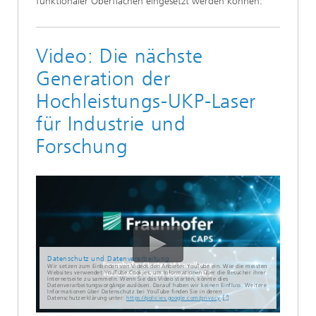
funktionaler Oberflächen eingesetzt werden können.
Video: Die nächste
Generation der
Hochleistungs-UKP-Laser
für Industrie und
Forschung
Datenschutz und Datenverarbeitung
Wir setzen zum Einbinden von Videos den Anbieter YouTube ein. Wie die meisten
Websites verwendet YouTube Cookies, um Informationen über die Besucher ihrer
Internetseite zu sammeln. Wenn Sie das Video starten, könnte dies
Datenverarbeitungsvorgänge auslösen. Darauf haben wir keinen Einfluss. Weitere
Informationen über Datenschutz bei YouTube finden Sie in deren
Datenschutzerklärung unter:
https://policies.google.com/privacy