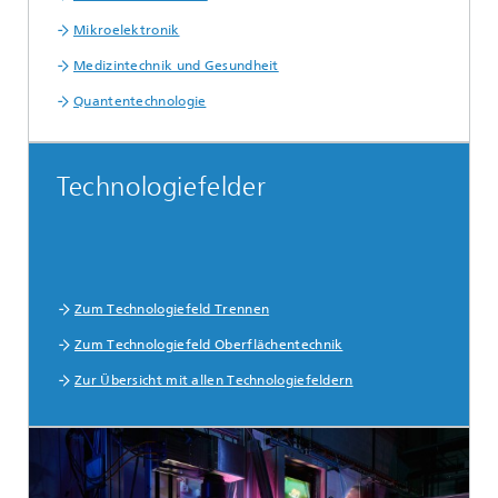
Mikroelektronik
Medizintechnik und Gesundheit
Quantentechnologie
Technologiefelder
Zum Technologiefeld Trennen
Zum Technologiefeld Oberflächentechnik
Zur Übersicht mit allen Technologiefeldern