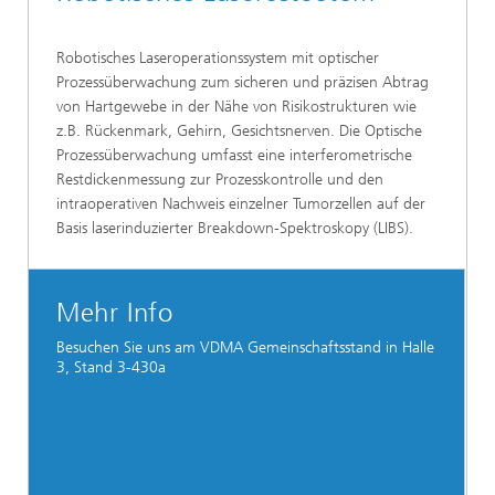
Robotisches Laseroperationssystem mit optischer
Prozessüberwachung zum sicheren und präzisen Abtrag
von Hartgewebe in der Nähe von Risikostrukturen wie
z.B. Rückenmark, Gehirn, Gesichtsnerven. Die Optische
Prozessüberwachung umfasst eine interferometrische
Restdickenmessung zur Prozesskontrolle und den
intraoperativen Nachweis einzelner Tumorzellen auf der
Basis laserinduzierter Breakdown-Spektroskopy (LIBS).
Mehr Info
Besuchen Sie uns am VDMA Gemeinschaftsstand in Halle
3, Stand 3-430a