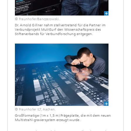
© Fraunhofer/Banczerowski.
Dr. Arnold Gillner nahm stellvertretend für die Partner im
Verbundprojekt MulitSurf den Wissenschaftspreis des
Stifterverbands für Verbundforschung entgegen.
© Fraunhofer ILT, Aachen.
Großformatige (1m x 1,5 m) Prägeplatte, die mit dem neuen
Multistrahl-graviersystem erzeugt wurde.