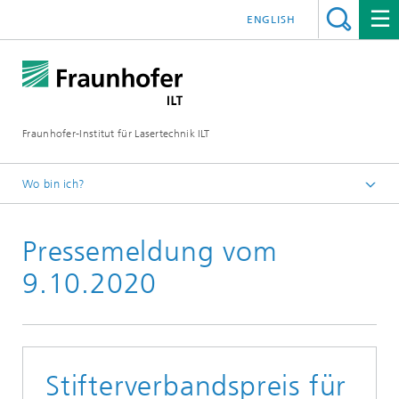
ENGLISH
Fraunhofer-Institut für Lasertechnik ILT
Wo bin ich?
Fraunhofer-Institut für Lasertechnik ILT
Pressemeldung vom
Presse
Pressemitteilungen
9.10.2020
Stifterverbandspreis für